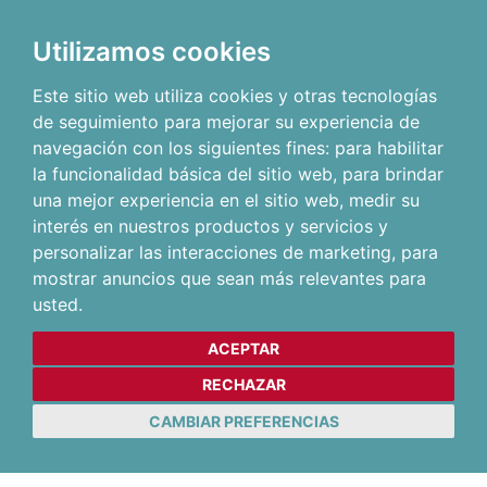
Utilizamos cookies
Este sitio web utiliza cookies y otras tecnologías
de seguimiento para mejorar su experiencia de
navegación con los siguientes fines:
para habilitar
la funcionalidad básica del sitio web
,
para brindar
una mejor experiencia en el sitio web
,
medir su
interés en nuestros productos y servicios y
personalizar las interacciones de marketing
,
para
mostrar anuncios que sean más relevantes para
usted
.
ACEPTAR
RECHAZAR
CAMBIAR PREFERENCIAS