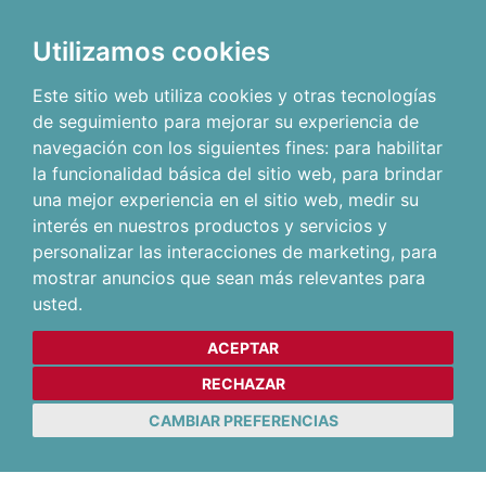
Utilizamos cookies
Este sitio web utiliza cookies y otras tecnologías
de seguimiento para mejorar su experiencia de
navegación con los siguientes fines:
para habilitar
la funcionalidad básica del sitio web
,
para brindar
una mejor experiencia en el sitio web
,
medir su
interés en nuestros productos y servicios y
personalizar las interacciones de marketing
,
para
mostrar anuncios que sean más relevantes para
usted
.
ACEPTAR
RECHAZAR
CAMBIAR PREFERENCIAS