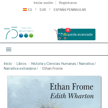
Iniciar sesión
Registrarse
ES
EUR
ESPAÑA PENINSULAR
0
Busqueda avanzada
Toggle navigation
Inicio
Libros
Historia y Ciencias Humanas
/
Narrativa
/
Narrativa extranjera
/
Ethan Frome