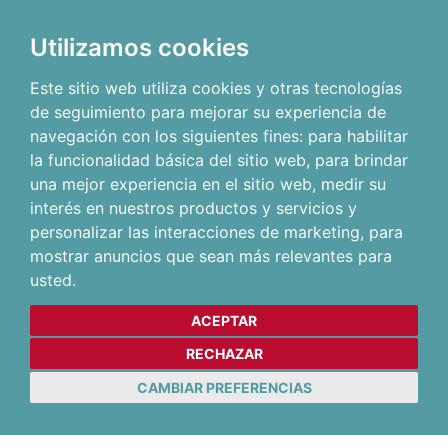
Utilizamos cookies
Este sitio web utiliza cookies y otras tecnologías
de seguimiento para mejorar su experiencia de
navegación con los siguientes fines:
para habilitar
la funcionalidad básica del sitio web
,
para brindar
una mejor experiencia en el sitio web
,
medir su
interés en nuestros productos y servicios y
personalizar las interacciones de marketing
,
para
mostrar anuncios que sean más relevantes para
usted
.
ACEPTAR
RECHAZAR
CAMBIAR PREFERENCIAS