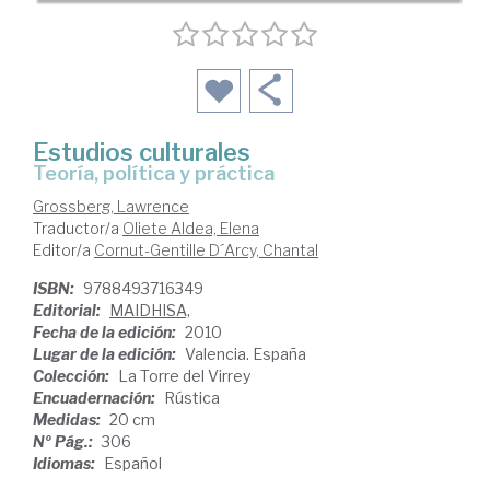
Estudios culturales
teoría, política y práctica
Grossberg, Lawrence
Traductor/a
Oliete Aldea, Elena
Editor/a
Cornut-Gentille D´Arcy, Chantal
ISBN:
9788493716349
Editorial:
MAIDHISA,
Fecha de la edición:
2010
Lugar de la edición:
Valencia. España
Colección:
La Torre del Virrey
Encuadernación:
Rústica
Medidas:
20 cm
Nº Pág.:
306
Idiomas:
Español