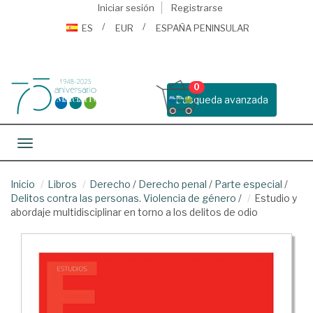
Iniciar sesión
Registrarse
ES
EUR
ESPAÑA PENINSULAR
0
Busqueda avanzada
Toggle navigation
Inicio
Libros
Derecho
/
Derecho penal
/
Parte especial
/
Delitos contra las personas. Violencia de género
/
Estudio y
abordaje multidisciplinar en torno a los delitos de odio