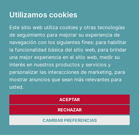
Utilizamos cookies
Este sitio web utiliza cookies y otras tecnologías
de seguimiento para mejorar su experiencia de
navegación con los siguientes fines:
para habilitar
la funcionalidad básica del sitio web
,
para brindar
una mejor experiencia en el sitio web
,
medir su
interés en nuestros productos y servicios y
personalizar las interacciones de marketing
,
para
mostrar anuncios que sean más relevantes para
usted
.
ACEPTAR
RECHAZAR
CAMBIAR PREFERENCIAS