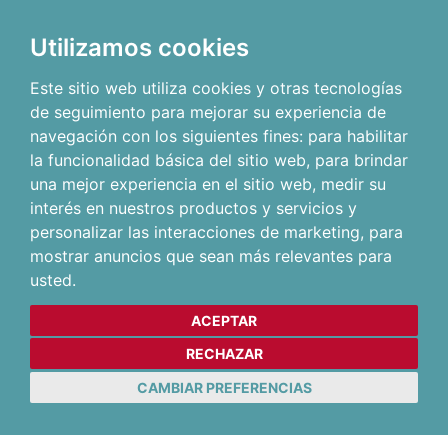
Utilizamos cookies
Este sitio web utiliza cookies y otras tecnologías
de seguimiento para mejorar su experiencia de
navegación con los siguientes fines:
para habilitar
la funcionalidad básica del sitio web
,
para brindar
una mejor experiencia en el sitio web
,
medir su
interés en nuestros productos y servicios y
personalizar las interacciones de marketing
,
para
mostrar anuncios que sean más relevantes para
usted
.
ACEPTAR
RECHAZAR
CAMBIAR PREFERENCIAS