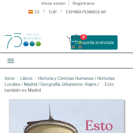
Iniciar sesión
Registrarse
ES
EUR
ESPAÑA PENINSULAR
0
Busqueda avanzada
Toggle navigation
Inicio
Libros
Historia y Ciencias Humanas
/
Historias
Locales
/
Madrid
/
Geografía. Urbanismo. Viajes
/
Esto
también es Madrid