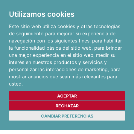
Utilizamos cookies
Este sitio web utiliza cookies y otras tecnologías
de seguimiento para mejorar su experiencia de
navegación con los siguientes fines:
para habilitar
la funcionalidad básica del sitio web
,
para brindar
una mejor experiencia en el sitio web
,
medir su
interés en nuestros productos y servicios y
personalizar las interacciones de marketing
,
para
mostrar anuncios que sean más relevantes para
usted
.
ACEPTAR
RECHAZAR
CAMBIAR PREFERENCIAS