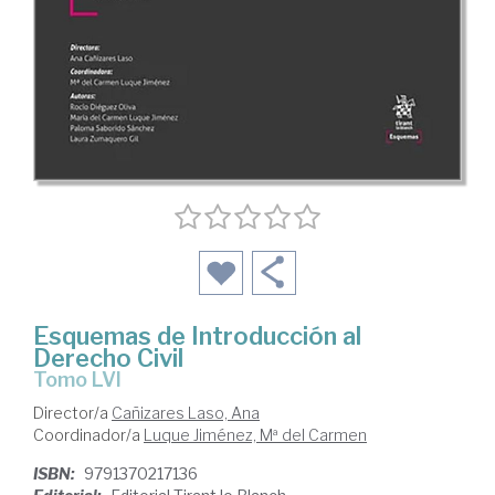
Esquemas de Introducción al
Derecho Civil
Tomo LVI
Director/a
Cañizares Laso, Ana
Coordinador/a
Luque Jiménez, Mª del Carmen
ISBN:
9791370217136