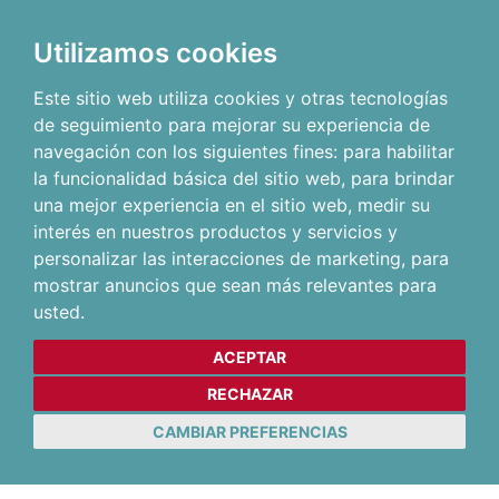
Utilizamos cookies
Este sitio web utiliza cookies y otras tecnologías
de seguimiento para mejorar su experiencia de
navegación con los siguientes fines:
para habilitar
la funcionalidad básica del sitio web
,
para brindar
una mejor experiencia en el sitio web
,
medir su
interés en nuestros productos y servicios y
personalizar las interacciones de marketing
,
para
mostrar anuncios que sean más relevantes para
usted
.
ACEPTAR
RECHAZAR
CAMBIAR PREFERENCIAS