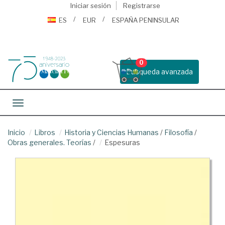
Iniciar sesión
Registrarse
ES
EUR
ESPAÑA PENINSULAR
0
Busqueda avanzada
Toggle navigation
Inicio
Libros
Historia y Ciencias Humanas
/
Filosofía
/
Obras generales. Teorías
/
Espesuras