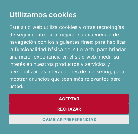
Utilizamos cookies
Este sitio web utiliza cookies y otras tecnologías
de seguimiento para mejorar su experiencia de
navegación con los siguientes fines:
para habilitar
la funcionalidad básica del sitio web
,
para brindar
una mejor experiencia en el sitio web
,
medir su
interés en nuestros productos y servicios y
personalizar las interacciones de marketing
,
para
mostrar anuncios que sean más relevantes para
usted
.
ACEPTAR
RECHAZAR
CAMBIAR PREFERENCIAS