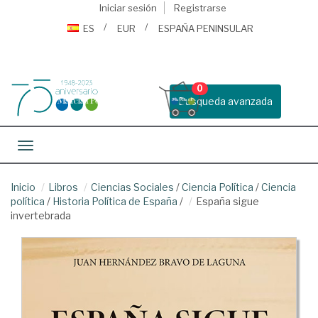
Iniciar sesión
Registrarse
ES
EUR
ESPAÑA PENINSULAR
0
Busqueda avanzada
Toggle navigation
Inicio
Libros
Ciencias Sociales
/
Ciencia Política
/
Ciencia
política
/
Historia Política de España
/
España sigue
invertebrada