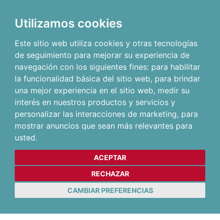
Utilizamos cookies
Este sitio web utiliza cookies y otras tecnologías
de seguimiento para mejorar su experiencia de
navegación con los siguientes fines:
para habilitar
la funcionalidad básica del sitio web
,
para brindar
una mejor experiencia en el sitio web
,
medir su
interés en nuestros productos y servicios y
personalizar las interacciones de marketing
,
para
mostrar anuncios que sean más relevantes para
usted
.
ACEPTAR
RECHAZAR
CAMBIAR PREFERENCIAS