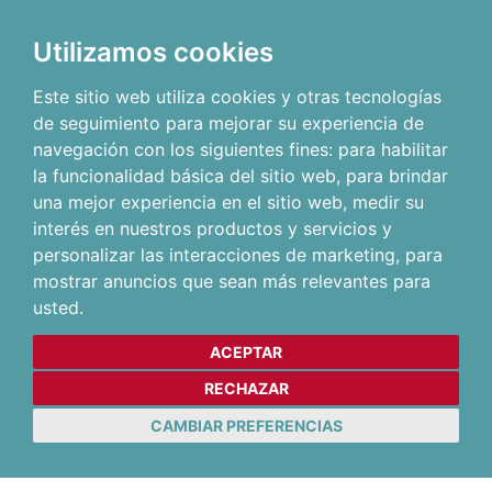
Utilizamos cookies
Este sitio web utiliza cookies y otras tecnologías
de seguimiento para mejorar su experiencia de
navegación con los siguientes fines:
para habilitar
la funcionalidad básica del sitio web
,
para brindar
una mejor experiencia en el sitio web
,
medir su
interés en nuestros productos y servicios y
personalizar las interacciones de marketing
,
para
mostrar anuncios que sean más relevantes para
usted
.
ACEPTAR
RECHAZAR
CAMBIAR PREFERENCIAS