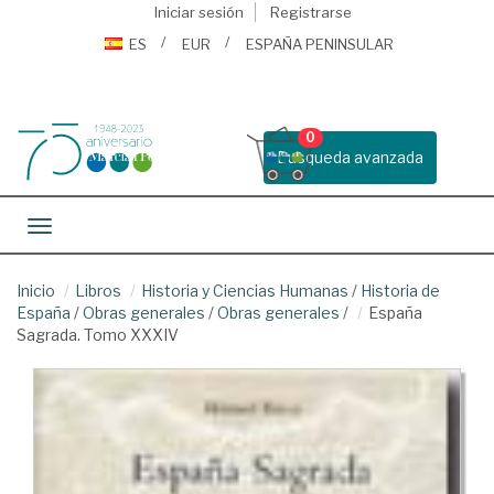
Iniciar sesión
Registrarse
ES
EUR
ESPAÑA PENINSULAR
0
Busqueda avanzada
Toggle navigation
Inicio
Libros
Historia y Ciencias Humanas
/
Historia de
España
/
Obras generales
/
Obras generales
/
España
Sagrada. Tomo XXXIV