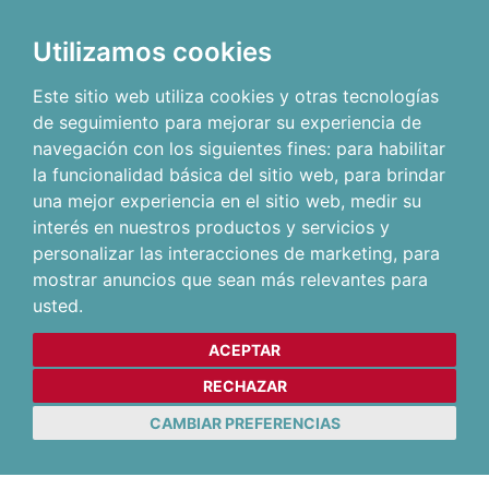
Utilizamos cookies
Este sitio web utiliza cookies y otras tecnologías
de seguimiento para mejorar su experiencia de
navegación con los siguientes fines:
para habilitar
la funcionalidad básica del sitio web
,
para brindar
una mejor experiencia en el sitio web
,
medir su
interés en nuestros productos y servicios y
personalizar las interacciones de marketing
,
para
mostrar anuncios que sean más relevantes para
usted
.
ACEPTAR
RECHAZAR
CAMBIAR PREFERENCIAS