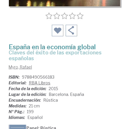
España en la economía global
claves del éxito de las exportaciones
españolas
Myro, Rafael
ISBN:
9788490566183
Editorial:
RBA Libros
Fecha de la edición:
2015
Lugar de la edición:
Barcelona. España
Encuadernación:
Rústica
Medidas:
21 cm
Nº Pág.:
199
Idiomas:
Español
Papel: Rústica