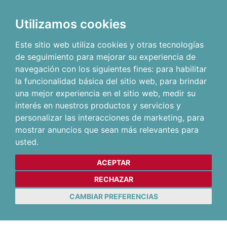
Utilizamos cookies
Este sitio web utiliza cookies y otras tecnologías
de seguimiento para mejorar su experiencia de
navegación con los siguientes fines:
para habilitar
la funcionalidad básica del sitio web
,
para brindar
una mejor experiencia en el sitio web
,
medir su
interés en nuestros productos y servicios y
personalizar las interacciones de marketing
,
para
mostrar anuncios que sean más relevantes para
usted
.
ACEPTAR
RECHAZAR
CAMBIAR PREFERENCIAS