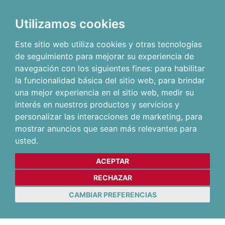
Utilizamos cookies
Este sitio web utiliza cookies y otras tecnologías
de seguimiento para mejorar su experiencia de
navegación con los siguientes fines:
para habilitar
la funcionalidad básica del sitio web
,
para brindar
una mejor experiencia en el sitio web
,
medir su
interés en nuestros productos y servicios y
personalizar las interacciones de marketing
,
para
mostrar anuncios que sean más relevantes para
usted
.
ACEPTAR
RECHAZAR
CAMBIAR PREFERENCIAS