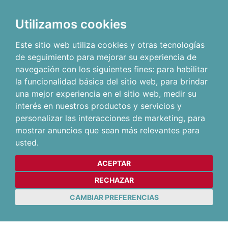
Utilizamos cookies
Este sitio web utiliza cookies y otras tecnologías
de seguimiento para mejorar su experiencia de
navegación con los siguientes fines:
para habilitar
la funcionalidad básica del sitio web
,
para brindar
una mejor experiencia en el sitio web
,
medir su
interés en nuestros productos y servicios y
personalizar las interacciones de marketing
,
para
mostrar anuncios que sean más relevantes para
usted
.
ACEPTAR
RECHAZAR
CAMBIAR PREFERENCIAS