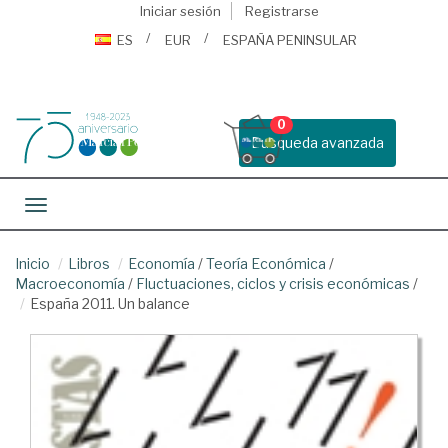
Iniciar sesión
Registrarse
ES
EUR
ESPAÑA PENINSULAR
0
Busqueda avanzada
Toggle navigation
Inicio
Libros
Economía
/
Teoría Económica
/
Macroeconomía
/
Fluctuaciones, ciclos y crisis económicas
/
España 2011. Un balance