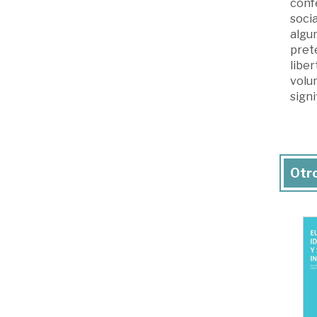
confe
socia
algu
pret
liber
volu
signi
Otro