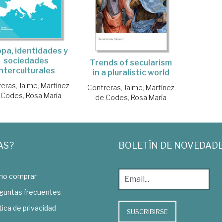
pa, identidades y
sociedades
Trends of secularism
interculturales
in a pluralistic world
eras, Jaime
;
Martínez
Contreras, Jaime
;
Martínez
 Codes, Rosa María
de Codes, Rosa María
AS?
BOLETÍN DE NOVEDAD
o comprar
guntas frecuentes
tica de privacidad
SUSCRIBIRSE