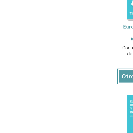
Euro
Contr
de
Otro