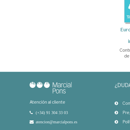
Euro
Contr
de
¿DUD
Atención al cliente
Com
Pre
(+34) 91 304 33 03
Polí
atencion@marcialpons.es