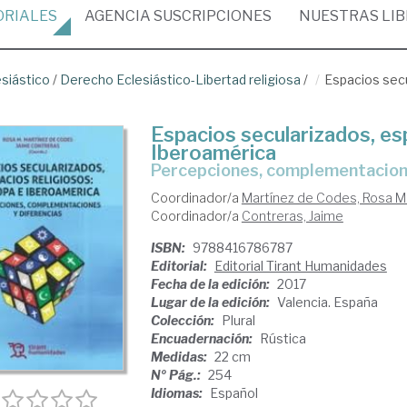
ORIALES
AGENCIA
SUSCRIPCIONES
NUESTRAS
LI
siástico
/
Derecho Eclesiástico-Libertad religiosa
/
Espacios secu
Espacios secularizados, es
Iberoamérica
Percepciones, complementacion
Coordinador/a
Martínez de Codes, Rosa M
Coordinador/a
Contreras, Jaime
ISBN:
9788416786787
Editorial:
Editorial Tirant Humanidades
Fecha de la edición:
2017
Lugar de la edición:
Valencia. España
Colección:
Plural
Encuadernación:
Rústica
Medidas:
22 cm
Nº Pág.:
254
Idiomas:
Español