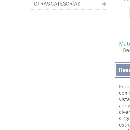
OTRAS CATEGORÍAS
Mate
De
Res
Euro
domin
vista
activ
dive
singu
estru