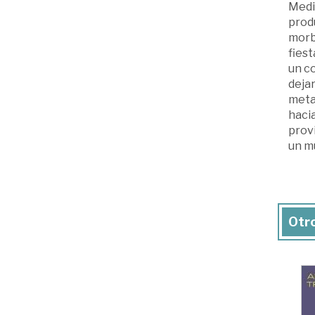
Media
produ
morbo
fiest
un c
dejar
metaf
hacia
provi
un mu
Otro