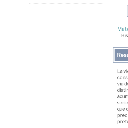
Mate
His
Res
La vi
conse
vía 
disti
acum
serie
que 
preci
pret