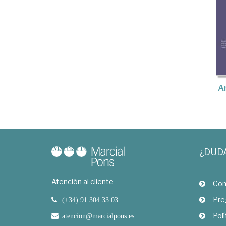
A
¿DUD
Atención al cliente
Com
Pre
(+34) 91 304 33 03
Polí
atencion@marcialpons.es