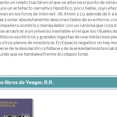
nte un relato fractal en el que se alterna el punto de vista
ce un artefacto narrativo hipnótico, poco fiable, cuyo efec
so en los foros de internet. Jill, Ahmir y Lu, además de ir a
as y estar absolutamente desconectados de su entorno, comp
ompañero sombrío y manipulador con un carisma que roza lo
se arrastrar a un universo inestable en el que los rituales 
ísicos esotéricos y grandes ingestas de una misteriosa pla
 otros planos de existencia. En Espacio negativo no hay mon
ene de la desolación cotidiana y de la ansiedad existencial
ndo que se tambalea frente al colapso total.
s libros de Yeager, B.R.