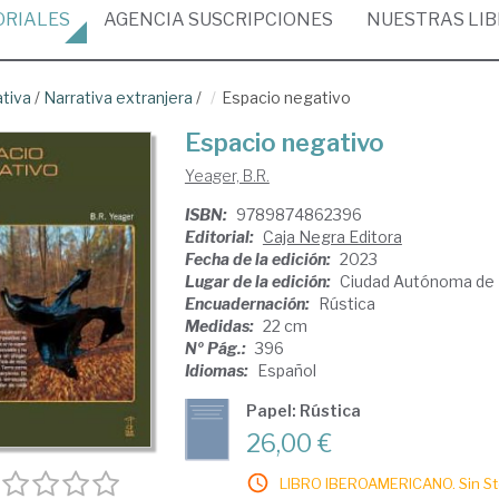
ORIALES
AGENCIA
SUSCRIPCIONES
NUESTRAS
LI
ativa
/
Narrativa extranjera
/
Espacio negativo
Espacio negativo
Yeager, B.R.
ISBN:
9789874862396
Editorial:
Caja Negra Editora
Fecha de la edición:
2023
Lugar de la edición:
Ciudad Autónoma de 
Encuadernación:
Rústica
Medidas:
22 cm
Nº Pág.:
396
Idiomas:
Español
Papel: Rústica
26,00 €
LIBRO IBEROAMERICANO. Sin Sto