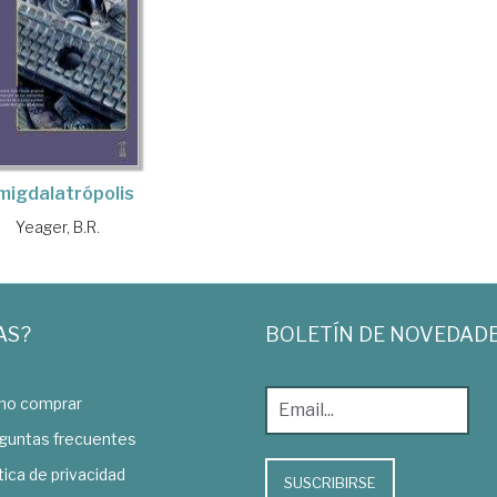
migdalatrópolis
Yeager, B.R.
AS?
BOLETÍN DE NOVEDAD
o comprar
guntas frecuentes
tica de privacidad
SUSCRIBIRSE