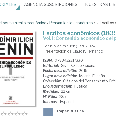
ORIALES
AGENCIA
SUSCRIPCIONES
NUESTRAS
LI
del pensamiento económico
/
Pensamiento económico
/
Escritos
Escritos económicos (183
Vol.1: Contenido económico del
Lenin, Vladimir Ilich (1870-1924)
Presentación de
Claudín, Fernando
ISBN:
9788432317330
Editorial:
Siglo XXI de España
Fecha de la edición:
2015
Lugar de la edición:
Madrid. España
Colección:
Clásicos del Pensamiento Crít
Encuadernación:
Rústica
Medidas:
22 cm
Nº Pág.:
235
Idiomas:
Español
Papel: Rústica