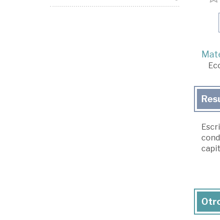
Mate
Ec
Res
Escri
condu
capit
Otro