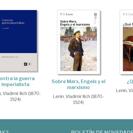
ontra la guerra
Sobre Marx, Engels y el
¿Q
imperialista
marxismo
Lenin, Vl
, Vladimir Ilich (1870-
Lenin, Vladimir Ilich (1870-
1924)
1924)
AS?
BOLETÍN DE NOVEDAD