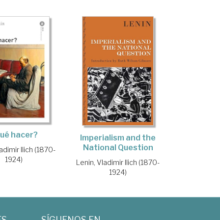
ué hacer?
Imperialism and the
National Question
adimir Ilich (1870-
1924)
Lenin, Vladimir Ilich (1870-
1924)
ES
SÍGUENOS EN