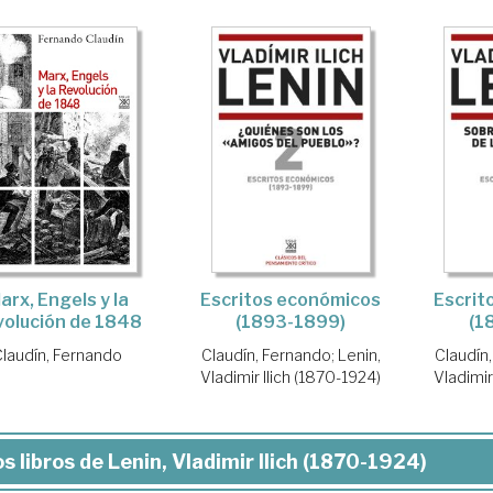
arx, Engels y la
Escritos económicos
Escrit
volución de 1848
(1893-1899)
(1
Claudín, Fernando
Claudín, Fernando
;
Lenin,
Claudín
Vladimir Ilich (1870-1924)
Vladimir
s libros de Lenin, Vladimir Ilich (1870-1924)