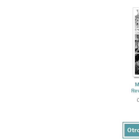
M
Re
Otro