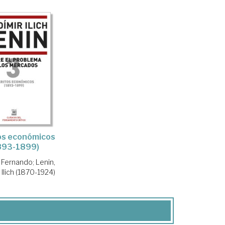
os económicos
893-1899)
, Fernando
;
Lenin,
 Ilich (1870-1924)