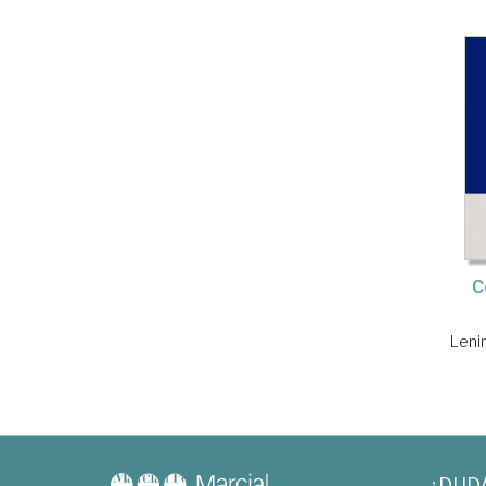
C
Lenin
¿DUD