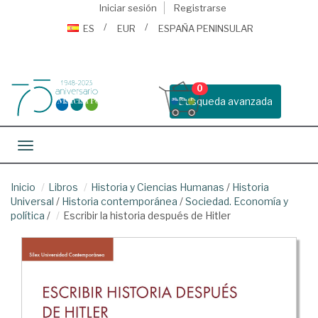
Iniciar sesión
Registrarse
ES
EUR
ESPAÑA PENINSULAR
0
Busqueda avanzada
Toggle navigation
Inicio
Libros
Historia y Ciencias Humanas
/
Historia
Universal
/
Historia contemporánea
/
Sociedad. Economía y
política
/
Escribir la historia después de Hitler