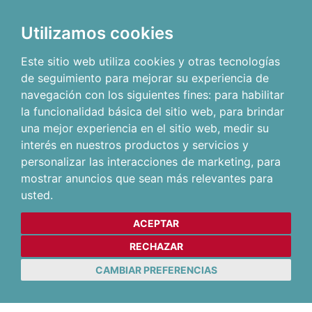
Utilizamos cookies
Este sitio web utiliza cookies y otras tecnologías
de seguimiento para mejorar su experiencia de
navegación con los siguientes fines:
para habilitar
la funcionalidad básica del sitio web
,
para brindar
una mejor experiencia en el sitio web
,
medir su
interés en nuestros productos y servicios y
personalizar las interacciones de marketing
,
para
mostrar anuncios que sean más relevantes para
usted
.
ACEPTAR
RECHAZAR
CAMBIAR PREFERENCIAS