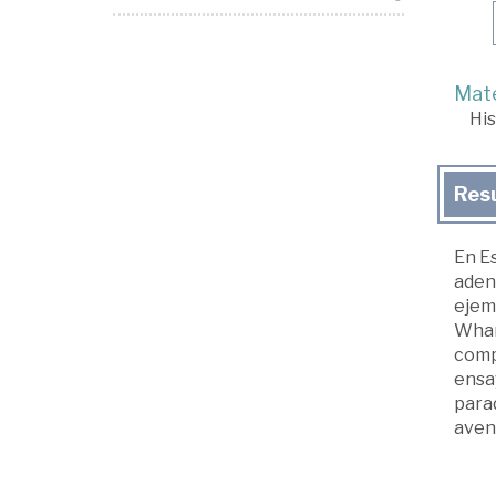
Mate
His
Res
En Es
aden
ejemp
Whart
compo
ensay
para
avent