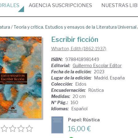
ORIALES
AGENCIA
SUSCRIPCIONES
NUESTRAS
LI
atura
/
Teoría y crítica. Estudios y ensayos de la Literatura Universal
Escribir ficción
Wharton, Edith (1862-1937)
ISBN:
9788418981449
Editorial:
Guillermo Escolar Editor
Fecha de la edición:
2023
Lugar de la edición:
Madrid. España
Colección:
Eidos
Encuadernación:
Rústica
Medidas:
20 cm
Nº Pág.:
160
Idiomas:
Español
Papel: Rústica
16,00 €