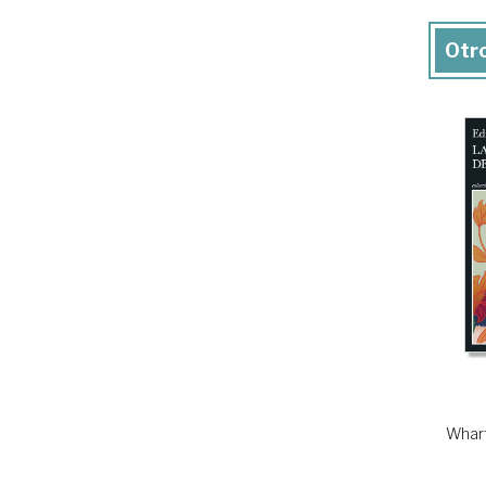
Otro
Whart