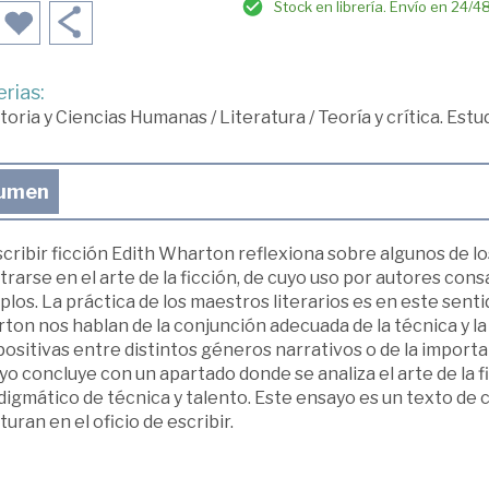
Stock en librería. Envío en 24/4
rias:
toria y Ciencias Humanas
/
Literatura
/
Teoría y crítica. Est
umen
cribir ficción Edith Wharton reflexiona sobre algunos de l
trarse en el arte de la ficción, de cuyo uso por autores co
los. La práctica de los maestros literarios es en este senti
on nos hablan de la conjunción adecuada de la técnica y la o
sitivas entre distintos géneros narrativos o de la importan
o concluye con un apartado donde se analiza el arte de la 
digmático de técnica y talento. Este ensayo es un texto de
uran en el oficio de escribir.