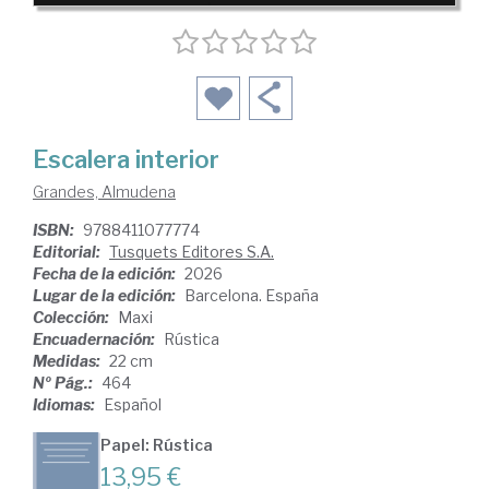
Escalera interior
Grandes, Almudena
ISBN:
9788411077774
Editorial:
Tusquets Editores S.A.
Fecha de la edición:
2026
Lugar de la edición:
Barcelona. España
Colección:
Maxi
Encuadernación:
Rústica
Medidas:
22 cm
Nº Pág.:
464
Idiomas:
Español
Papel: Rústica
13,95 €