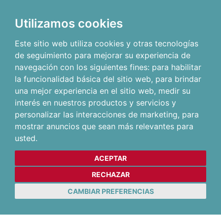
Utilizamos cookies
Este sitio web utiliza cookies y otras tecnologías
de seguimiento para mejorar su experiencia de
navegación con los siguientes fines:
para habilitar
la funcionalidad básica del sitio web
,
para brindar
una mejor experiencia en el sitio web
,
medir su
interés en nuestros productos y servicios y
personalizar las interacciones de marketing
,
para
mostrar anuncios que sean más relevantes para
usted
.
ACEPTAR
RECHAZAR
CAMBIAR PREFERENCIAS