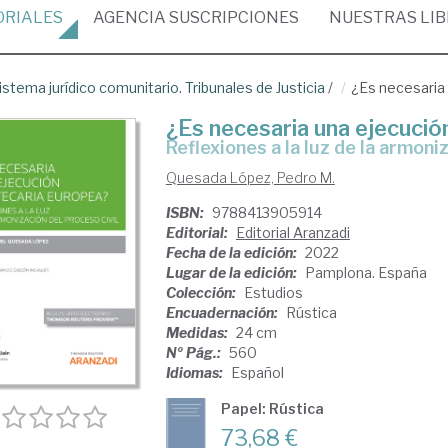
ORIALES
AGENCIA
SUSCRIPCIONES
NUESTRAS
LI
istema jurídico comunitario. Tribunales de Justicia
/
¿Es necesaria
¿Es necesaria una ejecució
reflexiones a la luz de la armoni
Quesada López, Pedro M.
ISBN:
9788413905914
Editorial:
Editorial Aranzadi
Fecha de la edición:
2022
Lugar de la edición:
Pamplona. España
Colección:
Estudios
Encuadernación:
Rústica
Medidas:
24 cm
Nº Pág.:
560
Idiomas:
Español
Papel: Rústica
73,68 €