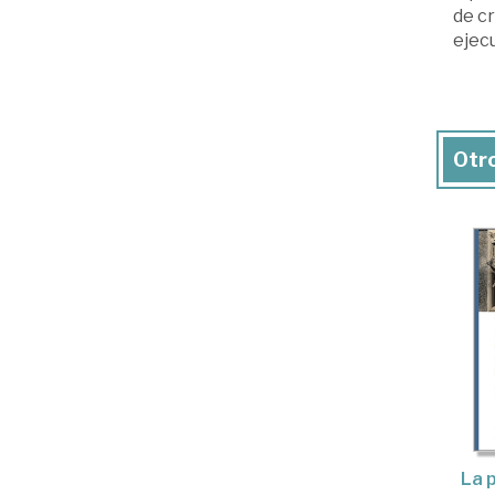
de c
ejecu
Otro
La p