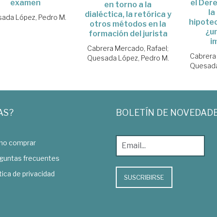
examen
el Der
en torno a la
la
dialéctica, la retórica y
ada López, Pedro M.
hipotec
otros métodos en la
¿un
formación del jurista
i
Cabrera Mercado, Rafael
;
Cabrera
Quesada López, Pedro M.
Quesada
AS?
BOLETÍN DE NOVEDAD
o comprar
guntas frecuentes
tica de privacidad
SUSCRIBIRSE