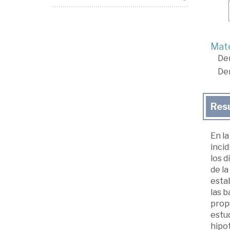
Mate
De
De
Res
En l
incid
los 
de la
estab
las b
propu
estu
hipo