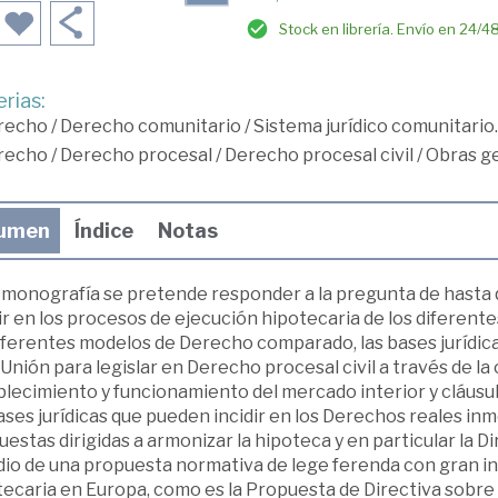
Stock en librería. Envío en 24/4
rias:
recho
/
Derecho comunitario
/
Sistema jurídico comunitario.
recho
/
Derecho procesal
/
Derecho procesal civil
/
Obras g
umen
Índice
Notas
a monografía se pretende responder a la pregunta de hasta 
ir en los procesos de ejecución hipotecaria de los diferent
diferentes modelos de Derecho comparado, las bases jurídic
 Unión para legislar en Derecho procesal civil a través de la 
lecimiento y funcionamiento del mercado interior y cláusula
ases jurídicas que pueden incidir en los Derechos reales inmob
estas dirigidas a armonizar la hipoteca y en particular la Di
dio de una propuesta normativa de lege ferenda con gran in
tecaria en Europa, como es la Propuesta de Directiva sobr