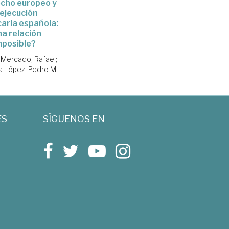
echo europeo y
 ejecución
aria española:
a relación
mposible?
 Mercado, Rafael
;
 López, Pedro M.
ES
SÍGUENOS EN