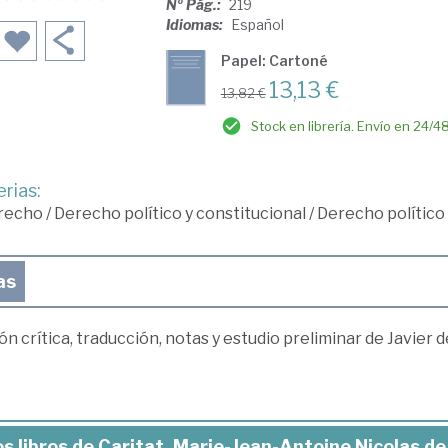
Nº Pág.:
219
Idiomas:
Español
Papel: Cartoné
13,13 €
13,82 €
Stock en librería. Envío en 24/4
rias:
recho
/
Derecho político y constitucional
/
Derecho político
as
ón crítica, traducción, notas y estudio preliminar de Javier d
s libros de Caritat, Marie-Jean-Antoine Nicolas d