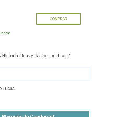
COMPRAR
8 horas
/
Historia. ideas y clásicos políticos
/
e Lucas.
e, Marqués de Condorcet