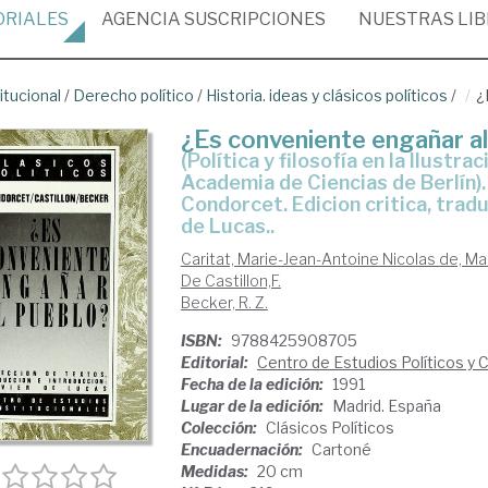
ORIALES
AGENCIA
SUSCRIPCIONES
NUESTRAS
LI
itucional
/
Derecho político
/
Historia. ideas y clásicos políticos
/
¿
¿Es conveniente engañar a
(política y filosofía en la Ilustración: El concurso de 1778 de la Real
Academia de Ciencias de Berlín).
Condorcet. Edicion critica, tradu
de Lucas..
Caritat, Marie-Jean-Antoine Nicolas de, 
De Castillon,F.
Becker, R. Z.
ISBN:
9788425908705
Editorial:
Centro de Estudios Políticos y 
Fecha de la edición:
1991
Lugar de la edición:
Madrid. España
Colección:
Clásicos Políticos
Encuadernación:
Cartoné
Medidas:
20 cm