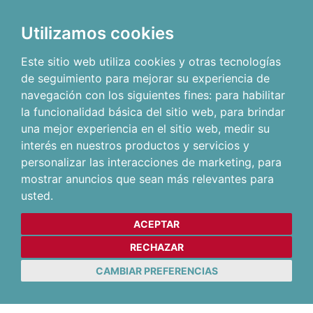
Utilizamos cookies
Este sitio web utiliza cookies y otras tecnologías
de seguimiento para mejorar su experiencia de
navegación con los siguientes fines:
para habilitar
la funcionalidad básica del sitio web
,
para brindar
una mejor experiencia en el sitio web
,
medir su
interés en nuestros productos y servicios y
personalizar las interacciones de marketing
,
para
mostrar anuncios que sean más relevantes para
usted
.
ACEPTAR
RECHAZAR
CAMBIAR PREFERENCIAS