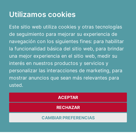
Utilizamos cookies
Este sitio web utiliza cookies y otras tecnologías
de seguimiento para mejorar su experiencia de
navegación con los siguientes fines:
para habilitar
la funcionalidad básica del sitio web
,
para brindar
una mejor experiencia en el sitio web
,
medir su
interés en nuestros productos y servicios y
personalizar las interacciones de marketing
,
para
mostrar anuncios que sean más relevantes para
usted
.
ACEPTAR
RECHAZAR
CAMBIAR PREFERENCIAS