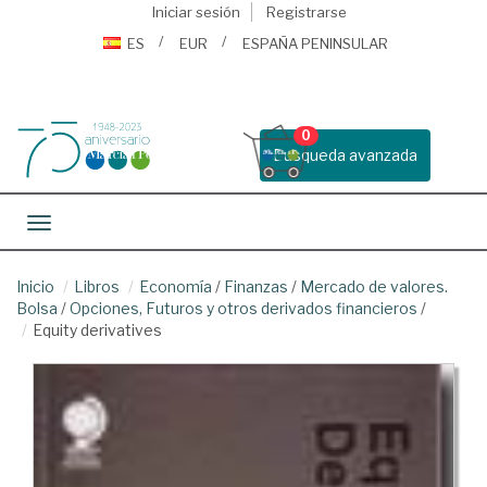
Iniciar sesión
Registrarse
ES
EUR
ESPAÑA PENINSULAR
0
Busqueda avanzada
Toggle navigation
Inicio
Libros
Economía
/
Finanzas
/
Mercado de valores.
Bolsa
/
Opciones, Futuros y otros derivados financieros
/
Equity derivatives