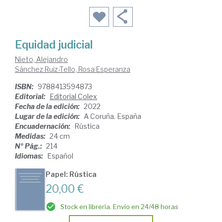
Equidad judicial
Nieto, Alejandro
Sánchez Ruiz-Tello, Rosa Esperanza
ISBN:
9788413594873
Editorial:
Editorial Colex
Fecha de la edición:
2022
Lugar de la edición:
A Coruña. España
Encuadernación:
Rústica
Medidas:
24 cm
Nº Pág.:
214
Idiomas:
Español
Papel: Rústica
20,00 €
Stock en librería. Envío en 24/48 horas