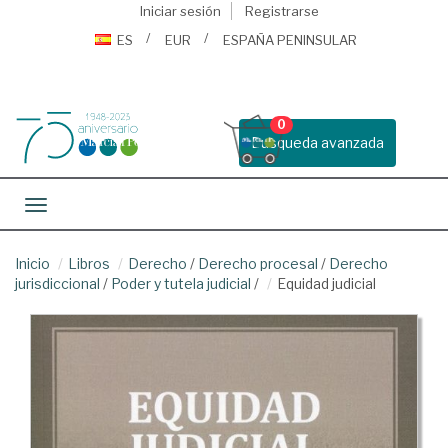
Iniciar sesión
Registrarse
ES
EUR
ESPAÑA PENINSULAR
0
Busqueda avanzada
Toggle navigation
Inicio
Libros
Derecho
/
Derecho procesal
/
Derecho
jurisdiccional
/
Poder y tutela judicial
/
Equidad judicial