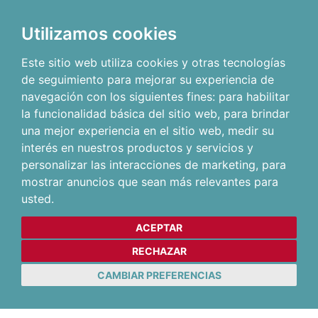
Utilizamos cookies
Este sitio web utiliza cookies y otras tecnologías
de seguimiento para mejorar su experiencia de
navegación con los siguientes fines:
para habilitar
la funcionalidad básica del sitio web
,
para brindar
una mejor experiencia en el sitio web
,
medir su
interés en nuestros productos y servicios y
personalizar las interacciones de marketing
,
para
mostrar anuncios que sean más relevantes para
usted
.
ACEPTAR
RECHAZAR
CAMBIAR PREFERENCIAS