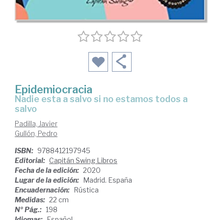
Epidemiocracia
nadie esta a salvo si no estamos todos a
salvo
Padilla, Javier
Gullón, Pedro
ISBN:
9788412197945
Editorial:
Capitán Swing Libros
Fecha de la edición:
2020
Lugar de la edición:
Madrid. España
Encuadernación:
Rústica
Medidas:
22 cm
Nº Pág.:
198
Idiomas:
Español