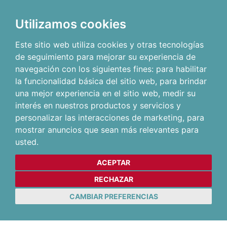
Utilizamos cookies
Este sitio web utiliza cookies y otras tecnologías
de seguimiento para mejorar su experiencia de
navegación con los siguientes fines:
para habilitar
la funcionalidad básica del sitio web
,
para brindar
una mejor experiencia en el sitio web
,
medir su
interés en nuestros productos y servicios y
personalizar las interacciones de marketing
,
para
mostrar anuncios que sean más relevantes para
usted
.
ACEPTAR
RECHAZAR
CAMBIAR PREFERENCIAS