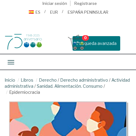
Iniciar sesión
Registrarse
ES
EUR
ESPAÑA PENINSULAR
0
Busqueda avanzada
Toggle navigation
Inicio
Libros
Derecho
/
Derecho administrativo
/
Actividad
administrativa
/
Sanidad. Alimentación. Consumo
/
Epidemiocracia