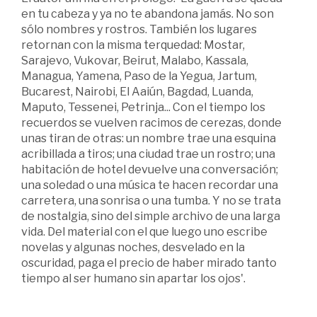
en tu cabeza y ya no te abandona jamás. No son
sólo nombres y rostros. También los lugares
retornan con la misma terquedad: Mostar,
Sarajevo, Vukovar, Beirut, Malabo, Kassala,
Managua, Yamena, Paso de la Yegua, Jartum,
Bucarest, Nairobi, El Aaiún, Bagdad, Luanda,
Maputo, Tessenei, Petrinja... Con el tiempo los
recuerdos se vuelven racimos de cerezas, donde
unas tiran de otras: un nombre trae una esquina
acribillada a tiros; una ciudad trae un rostro; una
habitación de hotel devuelve una conversación;
una soledad o una música te hacen recordar una
carretera, una sonrisa o una tumba. Y no se trata
de nostalgia, sino del simple archivo de una larga
vida. Del material con el que luego uno escribe
novelas y algunas noches, desvelado en la
oscuridad, paga el precio de haber mirado tanto
tiempo al ser humano sin apartar los ojos'.