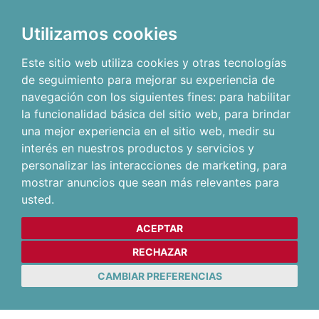
Utilizamos cookies
Este sitio web utiliza cookies y otras tecnologías
de seguimiento para mejorar su experiencia de
navegación con los siguientes fines:
para habilitar
la funcionalidad básica del sitio web
,
para brindar
una mejor experiencia en el sitio web
,
medir su
interés en nuestros productos y servicios y
personalizar las interacciones de marketing
,
para
mostrar anuncios que sean más relevantes para
usted
.
ACEPTAR
RECHAZAR
CAMBIAR PREFERENCIAS