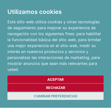
Utilizamos cookies
Este sitio web utiliza cookies y otras tecnologías
de seguimiento para mejorar su experiencia de
navegación con los siguientes fines:
para habilitar
la funcionalidad básica del sitio web
,
para brindar
una mejor experiencia en el sitio web
,
medir su
interés en nuestros productos y servicios y
personalizar las interacciones de marketing
,
para
mostrar anuncios que sean más relevantes para
usted
.
ACEPTAR
RECHAZAR
CAMBIAR PREFERENCIAS