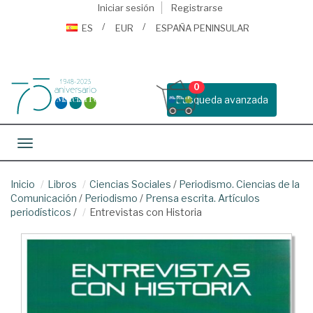
Iniciar sesión
Registrarse
ES
EUR
ESPAÑA PENINSULAR
0
Busqueda avanzada
Toggle navigation
Inicio
Libros
Ciencias Sociales
/
Periodismo. Ciencias de la
Comunicación
/
Periodismo
/
Prensa escrita. Artículos
periodísticos
/
Entrevistas con Historia