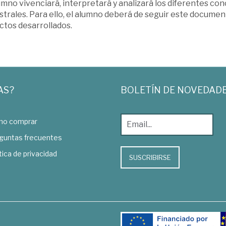
umno vivenciará, interpretará y analizará los diferentes con
strales. Para ello, el alumno deberá de seguir este docume
ctos desarrollados.
AS?
BOLETÍN DE NOVEDAD
o comprar
guntas frecuentes
tica de privacidad
SUSCRIBIRSE