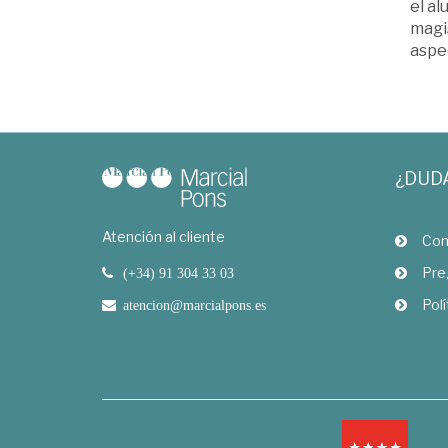
el al
magi
aspe
¿DUD
Atención al cliente
Com
Pre
(+34) 91 304 33 03
Polí
atencion@marcialpons.es