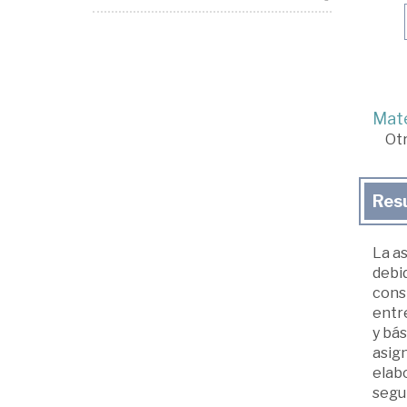
Mate
Ot
Res
La as
debid
cons
entre
y bás
asign
elabo
segui