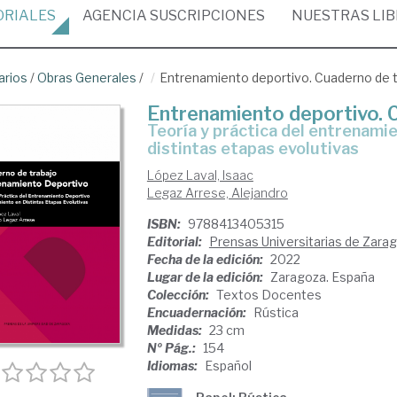
ORIALES
AGENCIA
SUSCRIPCIONES
NUESTRAS
LI
arios
/
Obras Generales
/
Entrenamiento deportivo. Cuaderno de t
Entrenamiento deportivo. 
teoría y práctica del entrenamiento deportivo. Entrenamiento en
distintas etapas evolutivas
López Laval, Isaac
Legaz Arrese, Alejandro
ISBN:
9788413405315
Editorial:
Prensas Universitarias de Zara
Fecha de la edición:
2022
Lugar de la edición:
Zaragoza. España
Colección:
Textos Docentes
Encuadernación:
Rústica
Medidas:
23 cm
Nº Pág.:
154
Idiomas:
Español