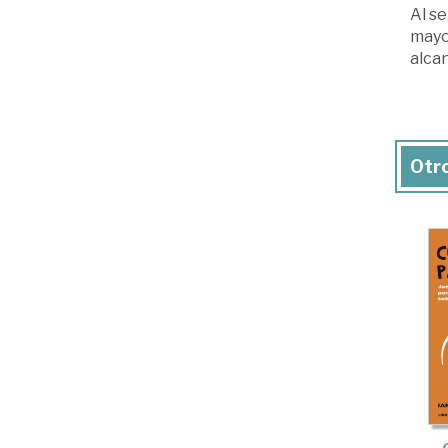
Al se
mayo
alca
Otro