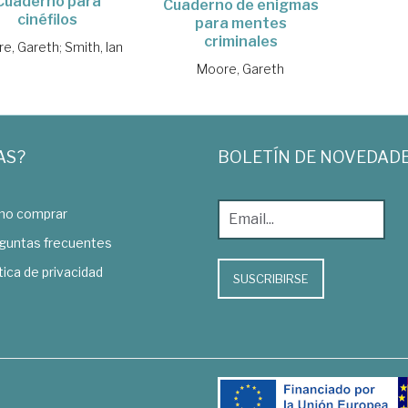
Cuaderno para
Cuaderno de enigmas
cinéfilos
para mentes
criminales
e, Gareth
;
Smith, Ian
Moore, Gareth
AS?
BOLETÍN DE NOVEDAD
o comprar
guntas frecuentes
tica de privacidad
SUSCRIBIRSE