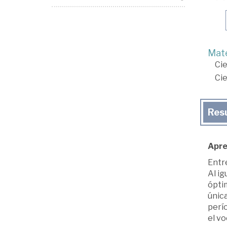
Mate
Cie
Cie
Res
Apre
Entre
Al ig
ópti
únic
perío
el vo