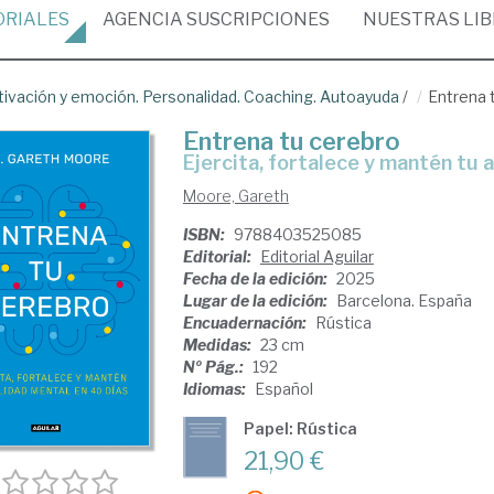
ORIALES
AGENCIA
SUSCRIPCIONES
NUESTRAS
LI
ivación y emoción. Personalidad. Coaching. Autoayuda
/
Entrena 
Entrena tu cerebro
Ejercita, fortalece y mantén tu 
Moore, Gareth
ISBN:
9788403525085
Editorial:
Editorial Aguilar
Fecha de la edición:
2025
Lugar de la edición:
Barcelona. España
Encuadernación:
Rústica
Medidas:
23 cm
Nº Pág.:
192
Idiomas:
Español
Papel: Rústica
21,90 €