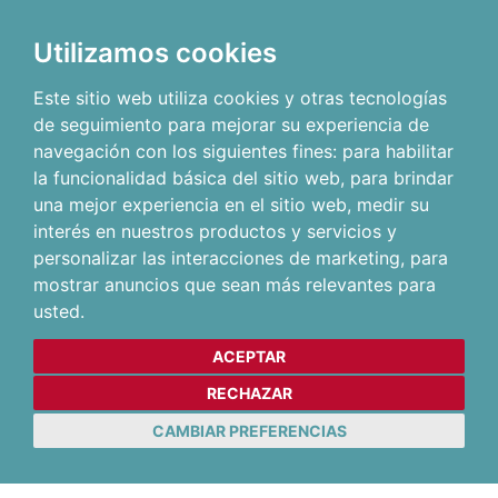
Utilizamos cookies
Este sitio web utiliza cookies y otras tecnologías
de seguimiento para mejorar su experiencia de
navegación con los siguientes fines:
para habilitar
la funcionalidad básica del sitio web
,
para brindar
una mejor experiencia en el sitio web
,
medir su
interés en nuestros productos y servicios y
personalizar las interacciones de marketing
,
para
mostrar anuncios que sean más relevantes para
usted
.
ACEPTAR
RECHAZAR
CAMBIAR PREFERENCIAS