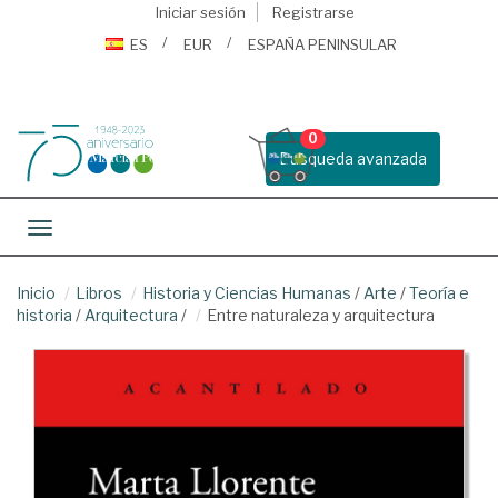
Iniciar sesión
Registrarse
ES
EUR
ESPAÑA PENINSULAR
0
Busqueda avanzada
Toggle navigation
Inicio
Libros
Historia y Ciencias Humanas
/
Arte
/
Teoría e
historia
/
Arquitectura
/
Entre naturaleza y arquitectura