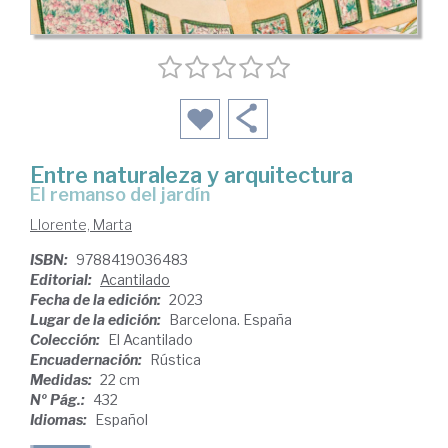
Entre naturaleza y arquitectura
El remanso del jardín
Llorente, Marta
ISBN:
9788419036483
Editorial:
Acantilado
Fecha de la edición:
2023
Lugar de la edición:
Barcelona. España
Colección:
El Acantilado
Encuadernación:
Rústica
Medidas:
22 cm
Nº Pág.:
432
Idiomas:
Español