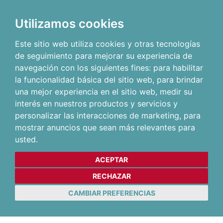
Utilizamos cookies
Este sitio web utiliza cookies y otras tecnologías
de seguimiento para mejorar su experiencia de
navegación con los siguientes fines:
para habilitar
la funcionalidad básica del sitio web
,
para brindar
una mejor experiencia en el sitio web
,
medir su
interés en nuestros productos y servicios y
personalizar las interacciones de marketing
,
para
mostrar anuncios que sean más relevantes para
usted
.
ACEPTAR
RECHAZAR
CAMBIAR PREFERENCIAS