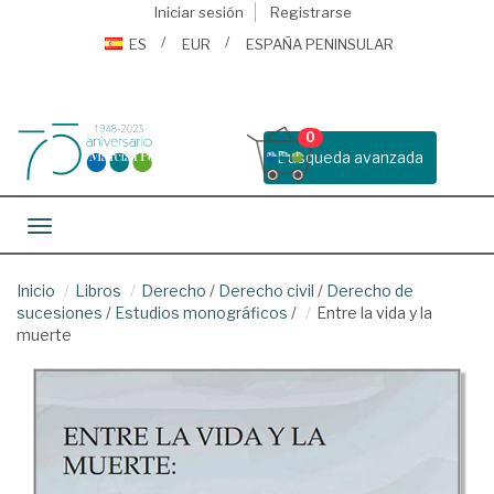
Iniciar sesión
Registrarse
ES
EUR
ESPAÑA PENINSULAR
0
Busqueda avanzada
Toggle navigation
Inicio
Libros
Derecho
/
Derecho civil
/
Derecho de
sucesiones
/
Estudios monográficos
/
Entre la vida y la
muerte