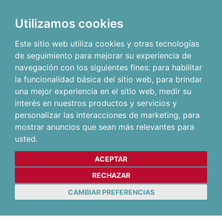
Utilizamos cookies
Este sitio web utiliza cookies y otras tecnologías
de seguimiento para mejorar su experiencia de
navegación con los siguientes fines:
para habilitar
la funcionalidad básica del sitio web
,
para brindar
una mejor experiencia en el sitio web
,
medir su
interés en nuestros productos y servicios y
personalizar las interacciones de marketing
,
para
mostrar anuncios que sean más relevantes para
usted
.
ACEPTAR
RECHAZAR
CAMBIAR PREFERENCIAS