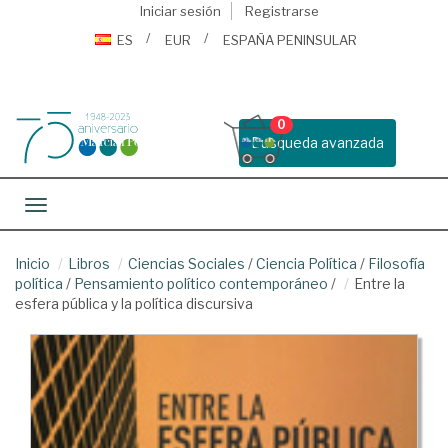
Iniciar sesión
Registrarse
ES
EUR
ESPAÑA PENINSULAR
0
Busqueda avanzada
Toggle navigation
Inicio
Libros
Ciencias Sociales
/
Ciencia Política
/
Filosofía
política
/
Pensamiento político contemporáneo
/
Entre la
esfera pública y la política discursiva