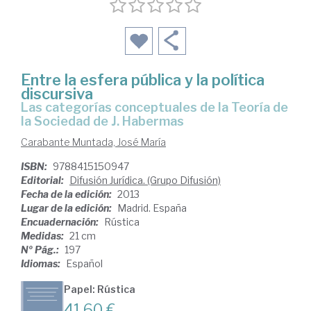
Entre la esfera pública y la política
discursiva
las categorías conceptuales de la Teoría de
la Sociedad de J. Habermas
Carabante Muntada, José María
ISBN:
9788415150947
Editorial:
Difusión Jurídica. (Grupo Difusión)
Fecha de la edición:
2013
Lugar de la edición:
Madrid. España
Encuadernación:
Rústica
Medidas:
21 cm
Nº Pág.:
197
Idiomas:
Español
Papel: Rústica
41,60 €