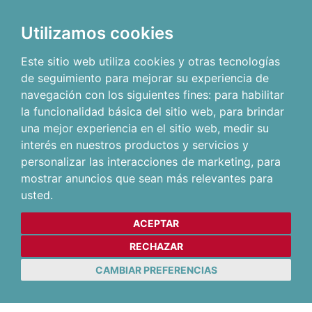
Utilizamos cookies
Este sitio web utiliza cookies y otras tecnologías
de seguimiento para mejorar su experiencia de
navegación con los siguientes fines:
para habilitar
la funcionalidad básica del sitio web
,
para brindar
una mejor experiencia en el sitio web
,
medir su
interés en nuestros productos y servicios y
personalizar las interacciones de marketing
,
para
mostrar anuncios que sean más relevantes para
usted
.
ACEPTAR
RECHAZAR
CAMBIAR PREFERENCIAS