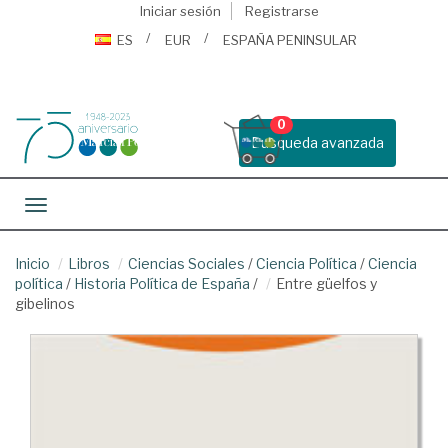
Iniciar sesión
Registrarse
ES
EUR
ESPAÑA PENINSULAR
0
Busqueda avanzada
Toggle navigation
Inicio
Libros
Ciencias Sociales
/
Ciencia Política
/
Ciencia
política
/
Historia Política de España
/
Entre güelfos y
gibelinos