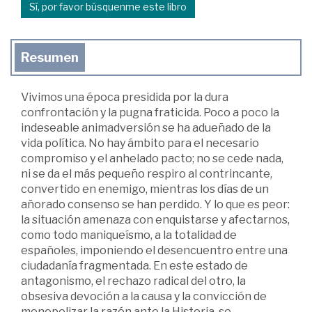
Sí, por favor búsquenme este libro
Resumen
Vivimos una época presidida por la dura
confrontación y la pugna fraticida. Poco a poco la
indeseable animadversión se ha adueñado de la
vida política. No hay ámbito para el necesario
compromiso y el anhelado pacto; no se cede nada,
ni se da el más pequeño respiro al contrincante,
convertido en enemigo, mientras los días de un
añorado consenso se han perdido. Y lo que es peor:
la situación amenaza con enquistarse y afectarnos,
como todo maniqueísmo, a la totalidad de
españoles, imponiendo el desencuentro entre una
ciudadanía fragmentada. En este estado de
antagonismo, el rechazo radical del otro, la
obsesiva devoción a la causa y la convicción de
monopolizar la razón ante la Historia, se