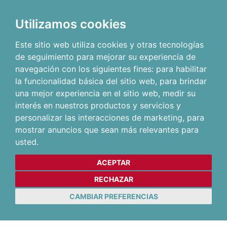
Utilizamos cookies
Este sitio web utiliza cookies y otras tecnologías
de seguimiento para mejorar su experiencia de
navegación con los siguientes fines:
para habilitar
la funcionalidad básica del sitio web
,
para brindar
una mejor experiencia en el sitio web
,
medir su
interés en nuestros productos y servicios y
personalizar las interacciones de marketing
,
para
mostrar anuncios que sean más relevantes para
usted
.
ACEPTAR
RECHAZAR
CAMBIAR PREFERENCIAS