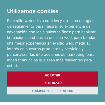
Utilizamos cookies
Este sitio web utiliza cookies y otras tecnologías
de seguimiento para mejorar su experiencia de
navegación con los siguientes fines:
para habilitar
la funcionalidad básica del sitio web
,
para brindar
una mejor experiencia en el sitio web
,
medir su
interés en nuestros productos y servicios y
personalizar las interacciones de marketing
,
para
mostrar anuncios que sean más relevantes para
usted
.
ACEPTAR
RECHAZAR
CAMBIAR PREFERENCIAS