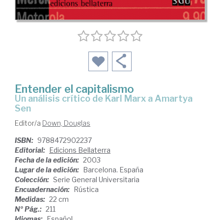
Entender el capitalismo
un análisis crítico de Karl Marx a Amartya
Sen
Editor/a
Down, Douglas
ISBN:
9788472902237
Editorial:
Edicions Bellaterra
Fecha de la edición:
2003
Lugar de la edición:
Barcelona. España
Colección:
Serie General Universitaria
Encuadernación:
Rústica
Medidas:
22 cm
Nº Pág.:
211
Idiomas:
Español