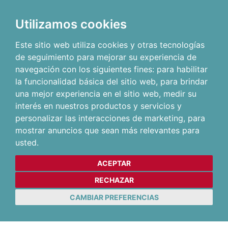
Utilizamos cookies
Este sitio web utiliza cookies y otras tecnologías
de seguimiento para mejorar su experiencia de
navegación con los siguientes fines:
para habilitar
la funcionalidad básica del sitio web
,
para brindar
una mejor experiencia en el sitio web
,
medir su
interés en nuestros productos y servicios y
personalizar las interacciones de marketing
,
para
mostrar anuncios que sean más relevantes para
usted
.
ACEPTAR
RECHAZAR
CAMBIAR PREFERENCIAS