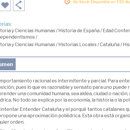
Sin Stock. Disponible en 7/10 día
rias:
toria y Ciencias Humanas
/
Historia de España
/
Edad Conte
dependentismos
/
toria y Ciencias Humanas
/
Historias Locales
/
Cataluña
/
His
umen
mportamiento racional es intermitente y parcial. Para ente
sición, pues lo que es razonable y sensato para uno puede r
render una comunidad humana, sea aldea, ciudad o nación, no
drica. No todo se explica por la economía, la historia o la polí
 intentar Entender Cataluña y el porqué tantos catalanes q
propone una aproximación poliédrica. Esta obra está organ
uier orden.