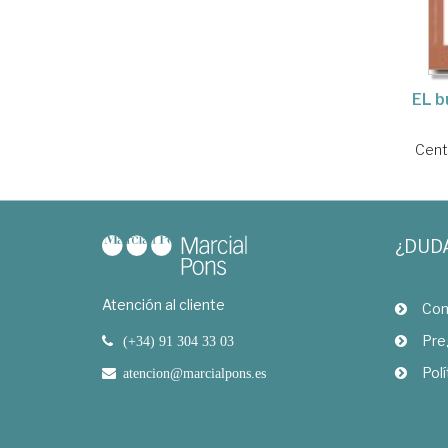
EL b
Cente
¿DUD
Atención al cliente
Com
Pre
(+34) 91 304 33 03
Polí
atencion@marcialpons.es