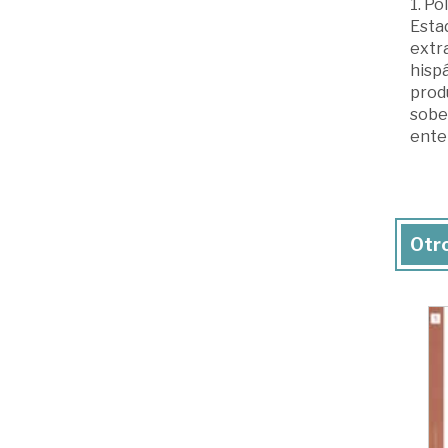
1. Po
Estad
extra
hispá
produ
sobe
ente
Otro