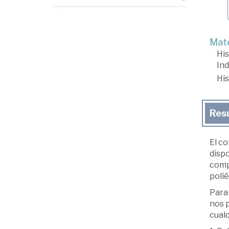
Mate
His
In
His
Res
El co
dispo
comp
polié
Para
nos 
cualq