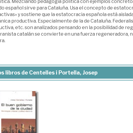
lítica. Mezclando pedagogía política con ejemplos concretos,
o español sirve para Cataluña. Usa el concepto de estatocrac
ctivas» y sostiene que la estatocracia española está aislada 
nica productiva. Especialmente de la de Cataluña. Federali
ctiva, etc. son analizados pensando en la posibilidad de re
ranista catalán se convierte en una fuerza regeneradora, n
ra.
s libros de Centelles i Portella, Josep