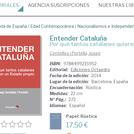
ORIALES
AGENCIA
SUSCRIPCIONES
NUESTRAS
LI
oria de España
/
Edad Contemporánea
/
Nacionalismos e Independe
Entender Cataluña
por qué tantos catalanes quier
Centelles i Portella, Josep
ISBN:
9788499215952
Editorial:
Ediciones Octaedro
Fecha de la edición:
2014
Lugar de la edición:
Barcelona. España
Encuadernación:
Rústica
Medidas:
22 cm
Nº Pág.:
272
Idiomas:
Español
Papel: Rústica
17,50 €