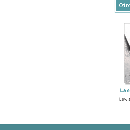
Otro
La e
Lewis