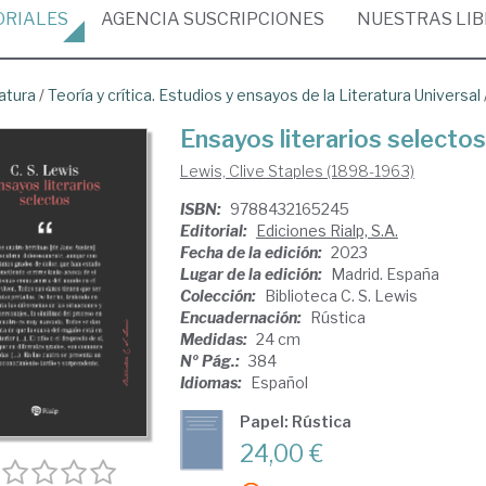
ORIALES
AGENCIA
SUSCRIPCIONES
NUESTRAS
LI
atura
/
Teoría y crítica. Estudios y ensayos de la Literatura Universal
Ensayos literarios selectos
Lewis, Clive Staples (1898-1963)
ISBN:
9788432165245
Editorial:
Ediciones Rialp, S.A.
Fecha de la edición:
2023
Lugar de la edición:
Madrid. España
Colección:
Biblioteca C. S. Lewis
Encuadernación:
Rústica
Medidas:
24 cm
Nº Pág.:
384
Idiomas:
Español
Papel: Rústica
24,00 €