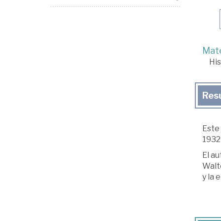
Mate
His
Res
Este
1932 
El au
Walte
y la 