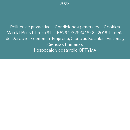
2022.
Política de privacidad
Condiciones generales
Cookies
Marcial Pons Librero S.L. - B82947326 © 1948 - 2018. Librería
de Derecho, Economía, Empresa, Ciencias Sociales, Historia y
Ciencias Humanas
Hospedaje y desarrollo
OPTYMA