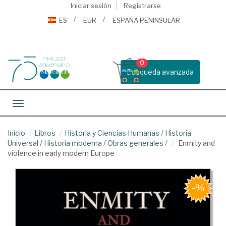
Iniciar sesión
Registrarse
ES
EUR
ESPAÑA PENINSULAR
0
Busqueda avanzada
Toggle navigation
Inicio
Libros
Historia y Ciencias Humanas
/
Historia
Universal
/
Historia moderna
/
Obras generales
/
Enmity and
violence in early modern Europe