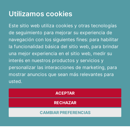
Utilizamos cookies
Este sitio web utiliza cookies y otras tecnologías
de seguimiento para mejorar su experiencia de
navegación con los siguientes fines:
para habilitar
la funcionalidad básica del sitio web
,
para brindar
una mejor experiencia en el sitio web
,
medir su
interés en nuestros productos y servicios y
personalizar las interacciones de marketing
,
para
mostrar anuncios que sean más relevantes para
usted
.
ACEPTAR
RECHAZAR
CAMBIAR PREFERENCIAS