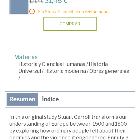
31,48 €
43,54 €
Sin Stock. Disponible en 5/6 semanas.
COMPRAR
Materias:
Historia y Ciencias Humanas
/
Historia
Universal
/
Historia moderna
/
Obras generales
/
Resumen
Índice
In this original study Stuart Carroll transforms our
understanding of Europe between 1500 and 1800
by exploring how ordinary people felt about their
enemies and the violence it engendered. Enmity, a