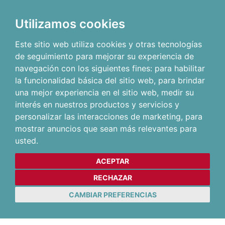
Utilizamos cookies
Este sitio web utiliza cookies y otras tecnologías
de seguimiento para mejorar su experiencia de
navegación con los siguientes fines:
para habilitar
la funcionalidad básica del sitio web
,
para brindar
una mejor experiencia en el sitio web
,
medir su
interés en nuestros productos y servicios y
personalizar las interacciones de marketing
,
para
mostrar anuncios que sean más relevantes para
usted
.
ACEPTAR
RECHAZAR
CAMBIAR PREFERENCIAS