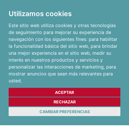
Utilizamos cookies
Este sitio web utiliza cookies y otras tecnologías
de seguimiento para mejorar su experiencia de
navegación con los siguientes fines:
para habilitar
la funcionalidad básica del sitio web
,
para brindar
una mejor experiencia en el sitio web
,
medir su
interés en nuestros productos y servicios y
personalizar las interacciones de marketing
,
para
mostrar anuncios que sean más relevantes para
usted
.
ACEPTAR
RECHAZAR
CAMBIAR PREFERENCIAS