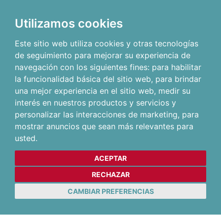
Utilizamos cookies
Este sitio web utiliza cookies y otras tecnologías
de seguimiento para mejorar su experiencia de
navegación con los siguientes fines:
para habilitar
la funcionalidad básica del sitio web
,
para brindar
una mejor experiencia en el sitio web
,
medir su
interés en nuestros productos y servicios y
personalizar las interacciones de marketing
,
para
mostrar anuncios que sean más relevantes para
usted
.
ACEPTAR
RECHAZAR
CAMBIAR PREFERENCIAS