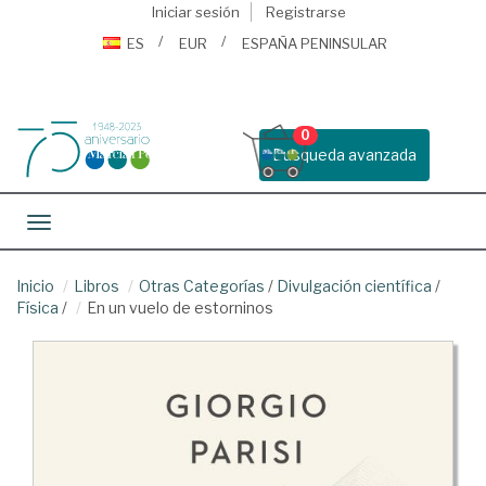
Iniciar sesión
Registrarse
ES
EUR
ESPAÑA PENINSULAR
0
Busqueda avanzada
Toggle navigation
Inicio
Libros
Otras Categorías
/
Divulgación científica
/
Física
/
En un vuelo de estorninos