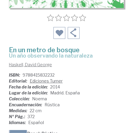
En un metro de bosque
un año observando la naturaleza
Haskell, David George
ISBN:
9788415832232
Editorial:
Ediciones Turner
Fecha de la edición:
2014
Lugar de la edición:
Madrid. España
Colección:
Noema
Encuadernación:
Rústica
Medidas:
22 cm
Nº Pág.:
372
Idiomas:
Español