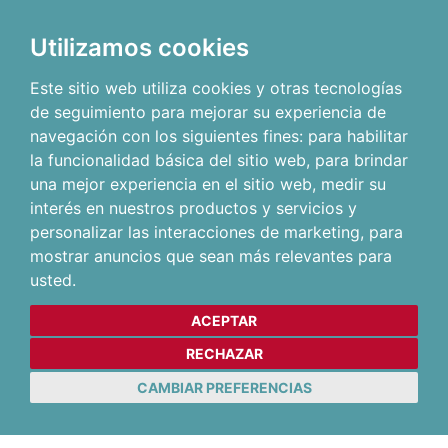
Utilizamos cookies
Este sitio web utiliza cookies y otras tecnologías
de seguimiento para mejorar su experiencia de
navegación con los siguientes fines:
para habilitar
la funcionalidad básica del sitio web
,
para brindar
una mejor experiencia en el sitio web
,
medir su
interés en nuestros productos y servicios y
personalizar las interacciones de marketing
,
para
mostrar anuncios que sean más relevantes para
usted
.
ACEPTAR
RECHAZAR
CAMBIAR PREFERENCIAS