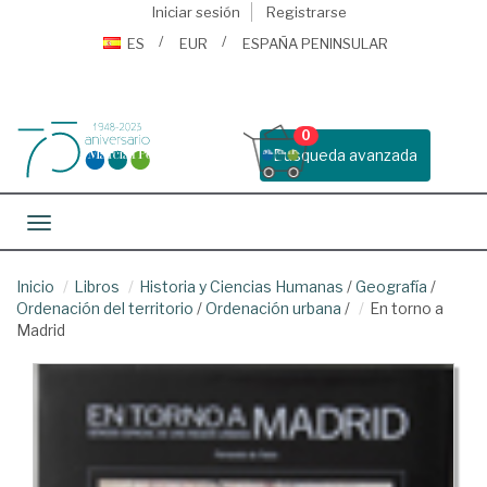
Iniciar sesión
Registrarse
ES
EUR
ESPAÑA PENINSULAR
0
Busqueda avanzada
Toggle navigation
Inicio
Libros
Historia y Ciencias Humanas
/
Geografía
/
Ordenación del territorio
/
Ordenación urbana
/
En torno a
Madrid