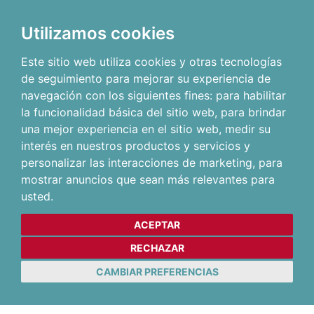
Utilizamos cookies
Este sitio web utiliza cookies y otras tecnologías
de seguimiento para mejorar su experiencia de
navegación con los siguientes fines:
para habilitar
la funcionalidad básica del sitio web
,
para brindar
una mejor experiencia en el sitio web
,
medir su
interés en nuestros productos y servicios y
personalizar las interacciones de marketing
,
para
mostrar anuncios que sean más relevantes para
usted
.
ACEPTAR
RECHAZAR
CAMBIAR PREFERENCIAS