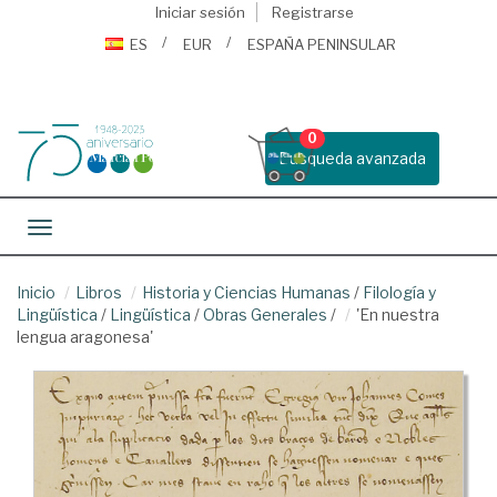
Iniciar sesión
Registrarse
ES
EUR
ESPAÑA PENINSULAR
0
Busqueda avanzada
Toggle navigation
Inicio
Libros
Historia y Ciencias Humanas
/
Filología y
Lingüística
/
Lingüística
/
Obras Generales
/
'En nuestra
lengua aragonesa'