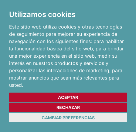
Utilizamos cookies
Este sitio web utiliza cookies y otras tecnologías
de seguimiento para mejorar su experiencia de
navegación con los siguientes fines:
para habilitar
la funcionalidad básica del sitio web
,
para brindar
una mejor experiencia en el sitio web
,
medir su
interés en nuestros productos y servicios y
personalizar las interacciones de marketing
,
para
mostrar anuncios que sean más relevantes para
usted
.
ACEPTAR
RECHAZAR
CAMBIAR PREFERENCIAS