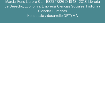
Marcial Pons Librero S.L. - B82947326 © 1948 - 2018. Librería
de Derecho, Economía, Empresa, Ciencias Sociales, Historia y
Ciencias Humanas
Hospedaje y desarrollo
OPTYMA