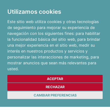
Utilizamos cookies
Este sitio web utiliza cookies y otras tecnologías
de seguimiento para mejorar su experiencia de
navegación con los siguientes fines:
para habilitar
la funcionalidad básica del sitio web
,
para brindar
una mejor experiencia en el sitio web
,
medir su
interés en nuestros productos y servicios y
personalizar las interacciones de marketing
,
para
mostrar anuncios que sean más relevantes para
usted
.
ACEPTAR
RECHAZAR
CAMBIAR PREFERENCIAS