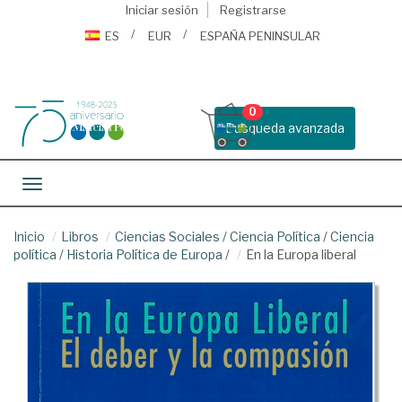
Iniciar sesión
Registrarse
ES
EUR
ESPAÑA PENINSULAR
0
Busqueda avanzada
Toggle navigation
Inicio
Libros
Ciencias Sociales
/
Ciencia Política
/
Ciencia
política
/
Historia Política de Europa
/
En la Europa liberal