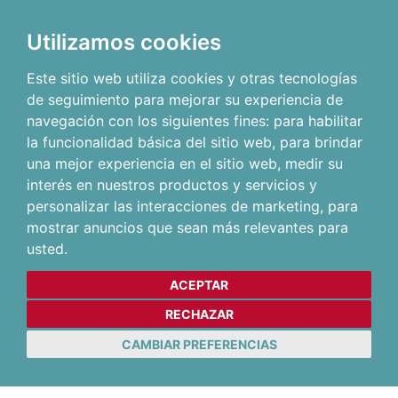
Utilizamos cookies
Este sitio web utiliza cookies y otras tecnologías
de seguimiento para mejorar su experiencia de
navegación con los siguientes fines:
para habilitar
la funcionalidad básica del sitio web
,
para brindar
una mejor experiencia en el sitio web
,
medir su
interés en nuestros productos y servicios y
personalizar las interacciones de marketing
,
para
mostrar anuncios que sean más relevantes para
usted
.
ACEPTAR
RECHAZAR
CAMBIAR PREFERENCIAS