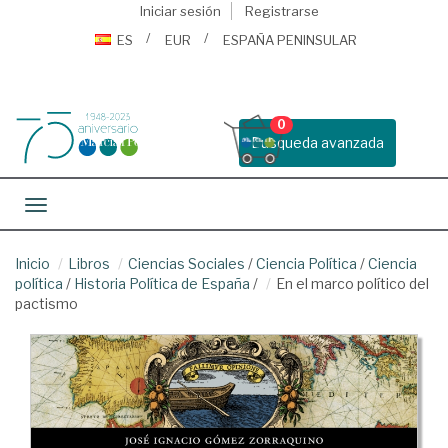
Iniciar sesión
Registrarse
ES
EUR
ESPAÑA PENINSULAR
0
Busqueda avanzada
Toggle navigation
Inicio
Libros
Ciencias Sociales
/
Ciencia Política
/
Ciencia
política
/
Historia Política de España
/
En el marco político del
pactismo