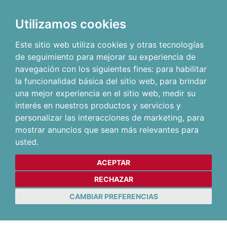
Utilizamos cookies
Este sitio web utiliza cookies y otras tecnologías
de seguimiento para mejorar su experiencia de
navegación con los siguientes fines:
para habilitar
la funcionalidad básica del sitio web
,
para brindar
una mejor experiencia en el sitio web
,
medir su
interés en nuestros productos y servicios y
personalizar las interacciones de marketing
,
para
mostrar anuncios que sean más relevantes para
usted
.
ACEPTAR
RECHAZAR
CAMBIAR PREFERENCIAS