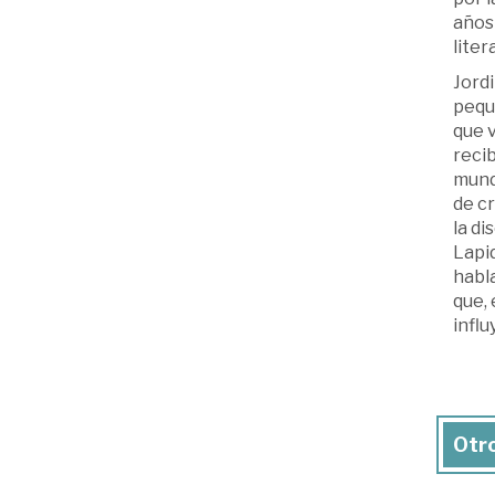
años 
liter
Jordi
peque
que 
recib
mund
de cr
la di
Lapid
habla
que, 
influ
Otro