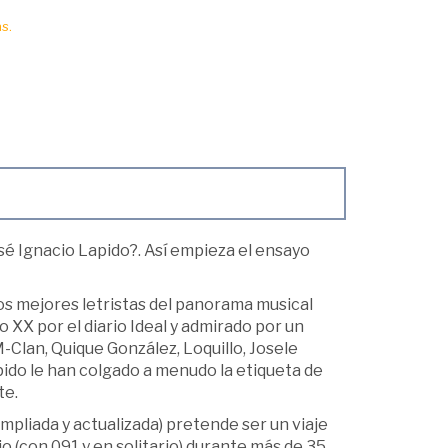
s.
é Ignacio Lapido?. Así empieza el ensayo
los mejores letristas del panorama musical
 XX por el diario Ideal y admirado por un
Clan, Quique González, Loquillo, Josele
apido le han colgado a menudo la etiqueta de
te.
pliada y actualizada) pretende ser un viaje
o (con 091 y en solitario) durante más de 35