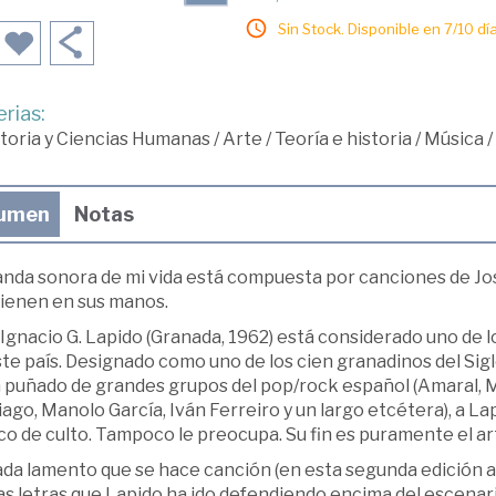
Sin Stock. Disponible en 7/10 día
rias:
toria y Ciencias Humanas
/
Arte
/
Teoría e historia
/
Música
/
umen
Notas
anda sonora de mi vida está compuesta por canciones de Jos
tienen en sus manos.
Ignacio G. Lapido (Granada, 1962) está considerado uno de 
te país. Designado como uno de los cien granadinos del Siglo
 puñado de grandes grupos del pop/rock español (Amaral, M-
ago, Manolo García, Iván Ferreiro y un largo etcétera), a L
o de culto. Tampoco le preocupa. Su fin es puramente el ar
da lamento que se hace canción (en esta segunda edición am
as letras que Lapido ha ido defendiendo encima del escenari