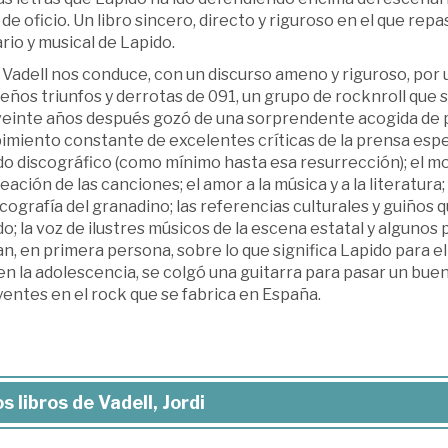
de oficio. Un libro sincero, directo y riguroso en el que r
ario y musical de Lapido.
 Vadell nos conduce, con un discurso ameno y riguroso, por
ños triunfos y derrotas de 091, un grupo de rocknroll que se
veinte años después gozó de una sorprendente acogida de p
imiento constante de excelentes críticas de la prensa espe
o discográfico (como mínimo hasta esa resurrección); el mo
eación de las canciones; el amor a la música y a la literatura
scografía del granadino; las referencias culturales y guiños
o; la voz de ilustres músicos de la escena estatal y algunos 
n, en primera persona, sobre lo que significa Lapido para e
en la adolescencia, se colgó una guitarra para pasar un buen 
yentes en el rock que se fabrica en España.
s libros de Vadell, Jordi