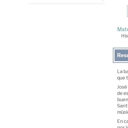
Mate
His
Res
La b
que 
José 
de es
buen
Santi
músic
En ca
por l