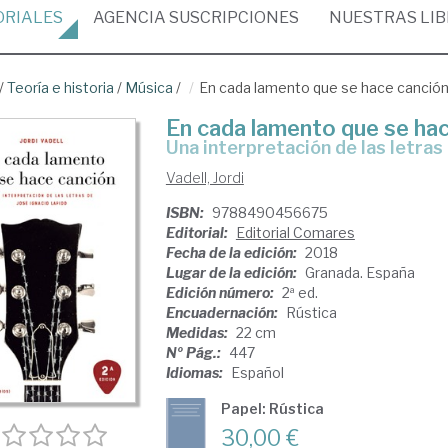
ORIALES
AGENCIA
SUSCRIPCIONES
NUESTRAS
LI
/
Teoría e historia
/
Música
/
En cada lamento que se hace canció
En cada lamento que se ha
una interpretación de las letra
Vadell, Jordi
ISBN:
9788490456675
Editorial:
Editorial Comares
Fecha de la edición:
2018
Lugar de la edición:
Granada. España
Edición número:
2ª ed.
Encuadernación:
Rústica
Medidas:
22 cm
Nº Pág.:
447
Idiomas:
Español
Papel: Rústica
30,00 €